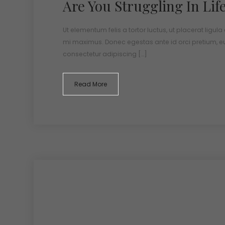
Are You Struggling In Lif
Ut elementum felis a tortor luctus, ut placerat ligula
mi maximus. Donec egestas ante id orci pretium, e
consectetur adipiscing […]
Read More