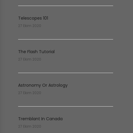
Telescopes 101
27 Ekim 2020
The Flash Tutorial
27 Ekim 2020
Astronomy Or Astrology
27 Ekim 2020
Tremblant In Canada
27 Ekim 2020