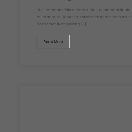
Ut elementum felis a tortor luctus, ut placerat ligula
mi maximus. Donec egestas ante id orci pretium, e
consectetur adipiscing […]
Read More