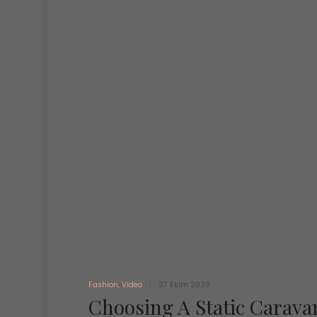
Fashion
,
Video
27 Ekim 2020
Choosing A Static Carava