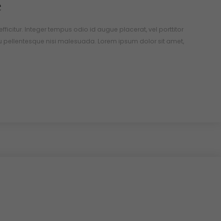
e
 efficitur. Integer tempus odio id augue placerat, vel porttitor
u pellentesque nisi malesuada. Lorem ipsum dolor sit amet,