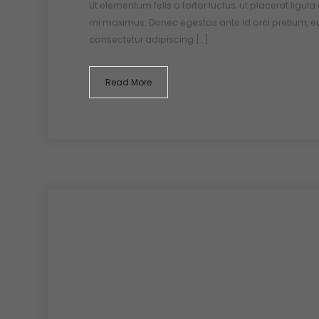
Ut elementum felis a tortor luctus, ut placerat ligula
mi maximus. Donec egestas ante id orci pretium, e
consectetur adipiscing […]
Read More