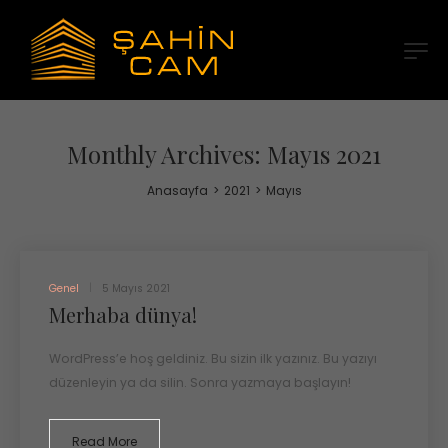
Monthly Archives: Mayıs 2021
Anasayfa
>
2021
>
Mayıs
Genel
5 Mayıs 2021
Merhaba dünya!
WordPress’e hoş geldiniz. Bu sizin ilk yazınız. Bu yazıyı
düzenleyin ya da silin. Sonra yazmaya başlayın!
Read More