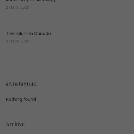
27 Ekim 2020
Tremblant In Canada
27 Ekim 2020
@Instagram
Nothing found
Archive