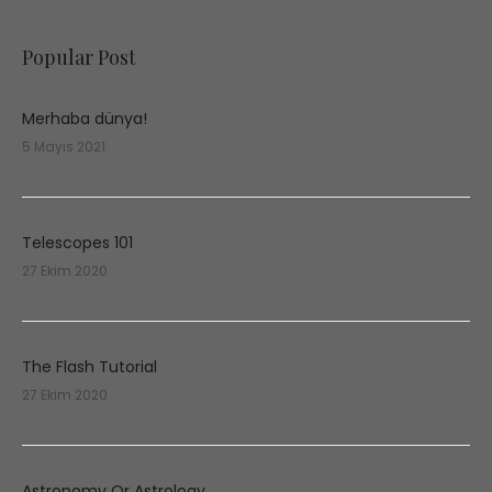
Popular Post
Merhaba dünya!
5 Mayıs 2021
Telescopes 101
27 Ekim 2020
The Flash Tutorial
27 Ekim 2020
Astronomy Or Astrology