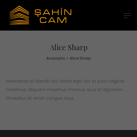
Alice Sharp
Anasayfa
>
Alice Sharp
Maecenas at blandit leo. Morbi eget leo et justo sagittis
maximus. Aliquam maximus rhoncus risus et dignissim.
Phasellus sit amet congue risus.