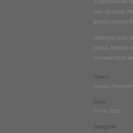
Suspendisse qu
nec id dolor. 
ipsum primis in
Quisque quis le
purus. Mauris a
consectetur est
Client
Envato Themefo
Date
07-14-2020
Designer