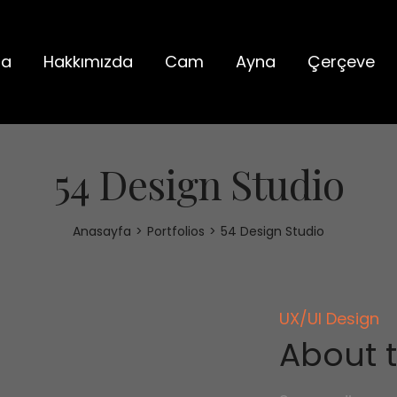
fa
Hakkımızda
Cam
Ayna
Çerçeve
54 Design Studio
Anasayfa
>
Portfolios
>
54 Design Studio
UX/UI Design
About t