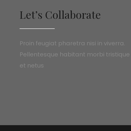
Let’s Collaborate
Proin feugiat pharetra nisi in viverra.
Pellentesque habitant morbi tristiqu
et netus