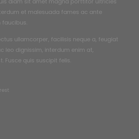
is diam sit amet magna porttitor ultricies
Interdum et malesuada fames ac ante
 faucibus.
ctus ullamcorper, facilisis neque a, feugiat
c leo dignissim, interdum enim at,
. Fusce quis suscipit felis.
rest